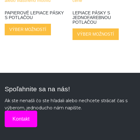
PAPIEROVÉ LEPIACE PÁSKY
LEPIACE PÁSKY S
S POTLAČOU
JEDNOFAREBNOU
POTLAČOU
VÝBER MOŽNOSTÍ
VÝBER MOŽNOSTÍ
Spoľahnite sa na nás!
Ak ste nenašli čo ste hľadali alebo nechcete strácať čas s
výberom, jednoducho nám napíšte.
Kontakt