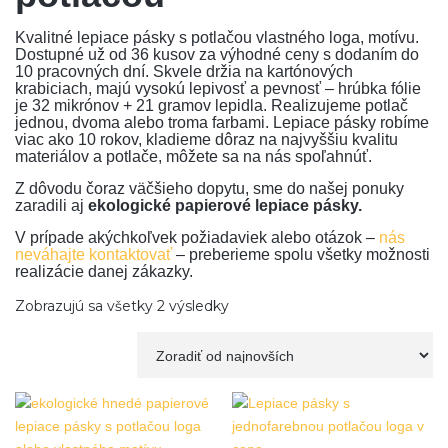
Kvalitné lepiace pásky s potlačou vlastného loga, motívu.
Dostupné už od 36 kusov za výhodné ceny s dodaním do
10 pracovných dní. Skvele držia na kartónových
krabiciach, majú vysokú lepivosť a pevnosť – hrúbka fólie
je 32 mikrónov + 21 gramov lepidla. Realizujeme potlač
jednou, dvoma alebo troma farbami. Lepiace pásky robíme
viac ako 10 rokov, kladieme dôraz na najvyššiu kvalitu
materiálov a potlače, môžete sa na nás spoľahnúť.
Z dôvodu čoraz väčšieho dopytu, sme do našej ponuky
zaradili aj
ekologické papierové lepiace pásky.
V prípade akýchkoľvek požiadaviek alebo otázok –
nás
neváhajte kontaktovať
– preberieme spolu všetky možnosti
realizácie danej zákazky.
Zobrazujú sa všetky 2 výsledky