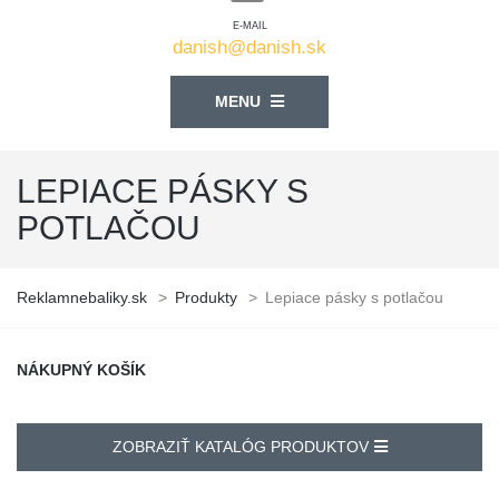
E-MAIL
danish@danish.sk
MENU
LEPIACE PÁSKY S
POTLAČOU
Reklamnebaliky.sk
>
Produkty
>
Lepiace pásky s potlačou
NÁKUPNÝ KOŠÍK
ZOBRAZIŤ KATALÓG PRODUKTOV