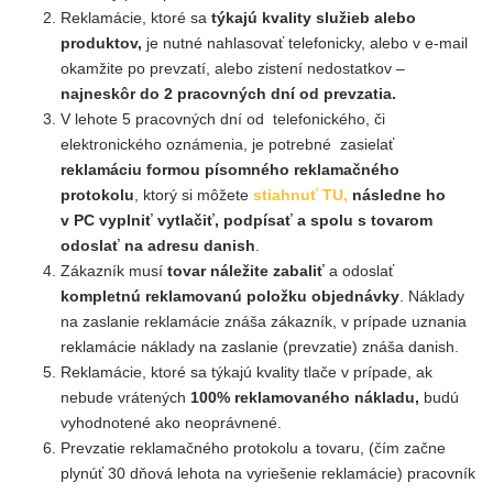
Reklamácie, ktoré sa
týkajú kvality služieb alebo
produktov,
je nutné nahlasovať telefonicky, alebo v e-mail
okamžite po prevzatí, alebo zistení nedostatkov –
najneskôr do 2 pracovných dní od prevzatia.
V lehote 5 pracovných dní od telefonického, či
elektronického oznámenia, je potrebné zasielať
reklamáciu formou písomného reklamačného
protokolu
, ktorý si môžete
stiahnuť TU
,
následne ho
v PC vyplniť vytlačiť, podpísať a spolu s tovarom
odoslať na adresu danish
.
Zákazník musí
tovar náležite zabaliť
a odoslať
kompletnú reklamovanú položku objednávky
. Náklady
na zaslanie reklamácie znáša zákazník, v prípade uznania
reklamácie náklady na zaslanie (prevzatie) znáša danish.
Reklamácie, ktoré sa týkajú kvality tlače v prípade, ak
nebude vrátených
100% reklamovaného nákladu,
budú
vyhodnotené ako neoprávnené.
Prevzatie reklamačného protokolu a tovaru, (čím začne
plynúť 30 dňová lehota na vyriešenie reklamácie) pracovník