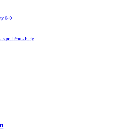
ty 040
 s potlačou - biely
in