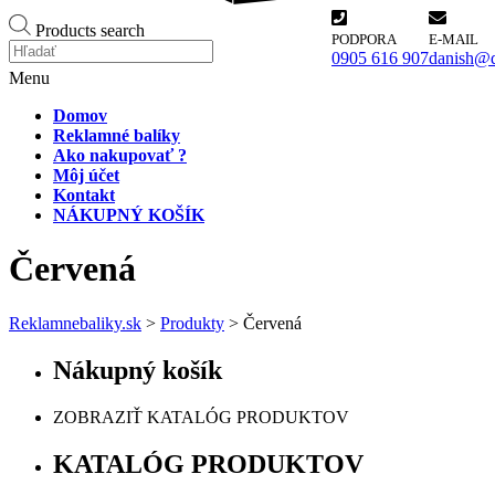
Products search
PODPORA
E-MAIL
0905 616 907
danish@d
Menu
Domov
Reklamné balíky
Ako nakupovať ?
Môj účet
Kontakt
NÁKUPNÝ KOŠÍK
Červená
Reklamnebaliky.sk
>
Produkty
>
Červená
Nákupný košík
ZOBRAZIŤ KATALÓG PRODUKTOV
KATALÓG PRODUKTOV