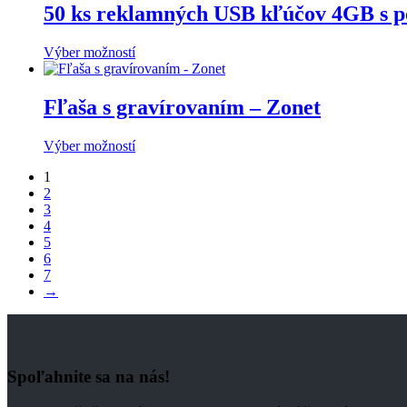
50 ks reklamných USB kľúčov 4GB s po
Výber možností
Fľaša s gravírovaním – Zonet
Výber možností
1
2
3
4
5
6
7
→
Spoľahnite sa na nás!