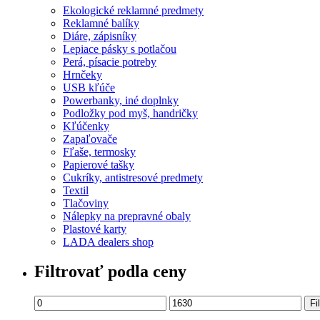
Ekologické reklamné predmety
Reklamné balíky
Diáre, zápisníky
Lepiace pásky s potlačou
Perá, písacie potreby
Hrnčeky
USB kľúče
Powerbanky, iné doplnky
Podložky pod myš, handričky
Kľúčenky
Zapaľovače
Fľaše, termosky
Papierové tašky
Cukríky, antistresové predmety
Textil
Tlačoviny
Nálepky na prepravné obaly
Plastové karty
LADA dealers shop
Filtrovať podla ceny
Fi