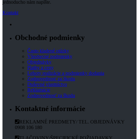
jednoducho nám napíšte.
Kontakt
Obchodné podmienky
Často kladené otázky
Všeobecné podmienky
Objednávky
Platby a ceny
Lehoty realizácie a podmienky dodania
Zodpovednosť za škodu
Duševné vlastníctvo
Reklamácie
Zodpovednosť za škodu
Kontaktné informácie
REKLAMNÉ PREDMETY/ TEL. OBJEDNÁVKY
0908 106 180
TLAČOVINY/ŠPECIFICKÉ POŽIADAVKY