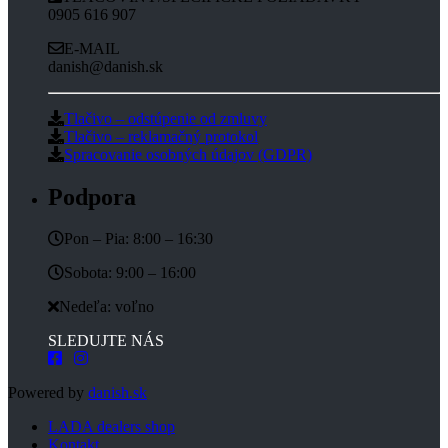
0905 616 907
E-MAIL
danish@danish.sk
Tlačivo – odstúpenie od zmluvy
Tlačivo – reklamačný protokol
Spracovanie osobných údajov (GDPR)
Podpora
Pon – Pia: 8:00 – 16:30
Sobota: 9:00 – 16:00
Nedeľa: voľno
SLEDUJTE NÁS
Powered by
danish.sk
LADA dealers shop
Kontakt