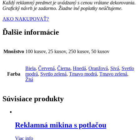
Každý reklamný predmet je uvádzaný s cenou vrátane dekorovania.
Grafický návrh je zadarmo. Žiadne iné poplatky neúčtujeme.
AKO NAKUPOVAŤ?
Ďalšie informácie
Množstvo
100 kusov, 25 kusov, 250 kusov, 50 kusov
Biela
,
Červená
,
Čierna
,
Hnedá
,
Oranžová
,
Sivá
,
Svetlo
Farba
modrá
,
Svetlo zelená
,
Tmavo modrá
,
Tmavo zelená
,
Žltá
Súvisiace produkty
Reklamná mikina s potlačou
Viac info