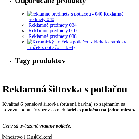
Odporúčané produkty
Reklamné
predmety 040
Reklamné predmety 034
Reklamné predmety 010
Reklamné predmety 038
Keramický
hrnček s potlačou - biely
Tagy produktov
Reklamná šiltovka s potlačou
Kvalitná 6-panelová šiltovka (brúsená bavlna) so zapínaním na
kovovú sponu . Výber z ôsmich farieb
s potlačou na jedno miesto.
Ceny sú uvádzané
vrátane potlače.
Množstvo
1 Kus
Celkom