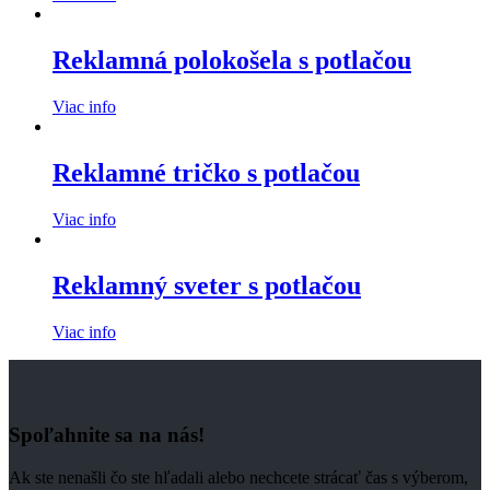
Reklamná polokošela s potlačou
Viac info
Reklamné tričko s potlačou
Viac info
Reklamný sveter s potlačou
Viac info
Spoľahnite sa na nás!
Ak ste nenašli čo ste hľadali alebo nechcete strácať čas s výberom,