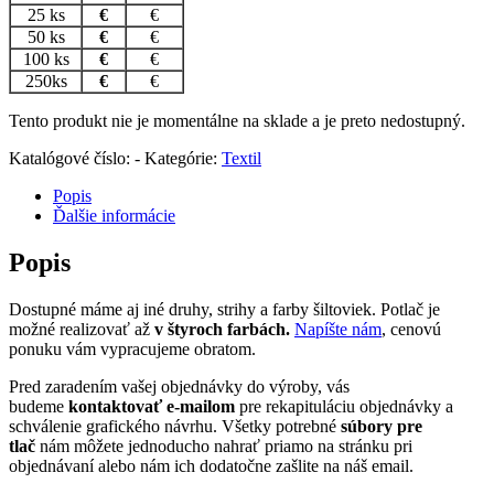
25 ks
€
€
50 ks
€
€
100 ks
€
€
250ks
€
€
Tento produkt nie je momentálne na sklade a je preto nedostupný.
Katalógové číslo:
-
Kategórie:
Textil
Popis
Ďalšie informácie
Popis
Dostupné máme aj iné druhy, strihy a farby šiltoviek. Potlač je
možné realizovať až
v štyroch farbách.
Napíšte nám
, cenovú
ponuku vám vypracujeme obratom.
Pred zaradením vašej objednávky do výroby, vás
budeme
kontaktovať e-mailom
pre rekapituláciu objednávky a
schválenie grafického návrhu. Všetky potrebné
súbory pre
tlač
nám môžete jednoducho nahrať priamo na stránku pri
objednávaní alebo nám ich dodatočne zašlite na náš email.