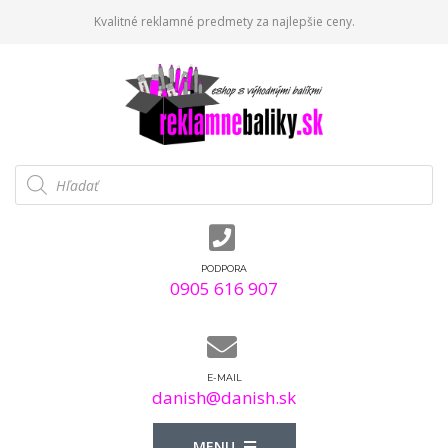
Kvalitné reklamné predmety za najlepšie ceny.
Products
search
PODPORA
0905 616 907
E-MAIL
danish@danish.sk
MENU