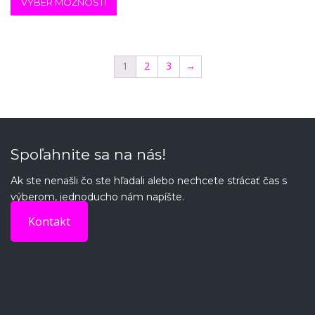
VÝBER MOŽNOSTÍ
1
2
3
→
Spoľahnite sa na nás!
Ak ste nenašli čo ste hľadali alebo nechcete strácať čas s
výberom, jednoducho nám napíšte.
Kontakt