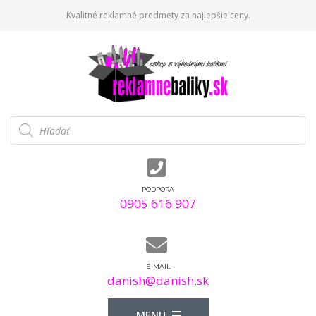
Kvalitné reklamné predmety za najlepšie ceny.
Products
search
PODPORA
0905 616 907
E-MAIL
danish@danish.sk
MENU