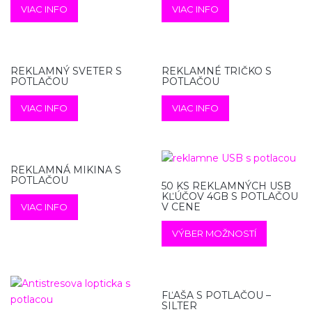
VIAC INFO
VIAC INFO
REKLAMNÝ SVETER S
REKLAMNÉ TRIČKO S
POTLAČOU
POTLAČOU
VIAC INFO
VIAC INFO
REKLAMNÁ MIKINA S
POTLAČOU
50 KS REKLAMNÝCH USB
KĽÚČOV 4GB S POTLAČOU
V CENE
VIAC INFO
VÝBER MOŽNOSTÍ
FĽAŠA S POTLAČOU –
SILTER