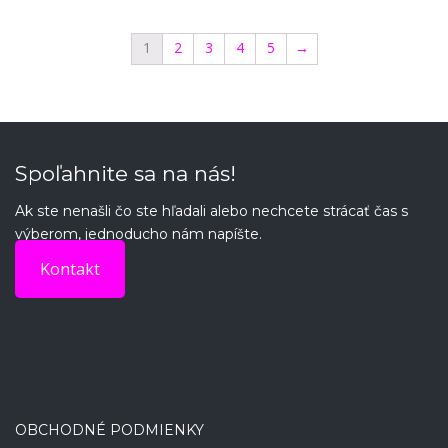
1
2
3
4
5
→
Spoľahnite sa na nás!
Ak ste nenašli čo ste hľadali alebo nechcete strácať čas s
výberom, jednoducho nám napíšte.
Kontakt
OBCHODNÉ PODMIENKY